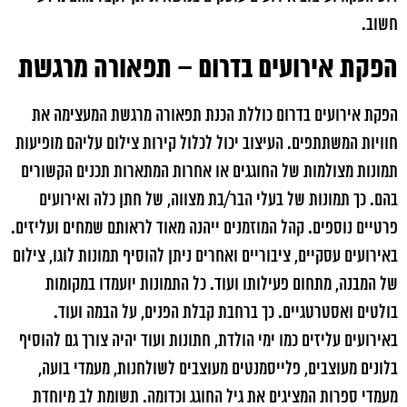
חשוב.
הפקת אירועים בדרום – תפאורה מרגשת
הפקת אירועים בדרום כוללת הכנת תפאורה מרגשת המעצימה את
חוויות המשתתפים. העיצוב יכול לכלול קירות צילום עליהם מופיעות
תמונות מצולמות של החוגגים או אחרות המתארות תכנים הקשורים
בהם. כך תמונות של בעלי הבר/בת מצווה, של חתן כלה ואירועים
פרטיים נוספים. קהל המוזמנים ייהנה מאוד לראותם שמחים ועליזים.
באירועים עסקיים, ציבוריים ואחרים ניתן להוסיף תמונות לוגו, צילום
של המבנה, מתחום פעילותו ועוד. כל התמונות יועמדו במקומות
בולטים ואסטרטגיים. כך ברחבת קבלת הפנים, על הבמה ועוד.
באירועים עליזים כמו ימי הולדת, חתונות ועוד יהיה צורך גם להוסיף
בלונים מעוצבים, פלייסמנטים מעוצבים לשולחנות, מעמדי בועה,
מעמדי ספרות המציגים את גיל החוגג וכדומה. תשומת לב מיוחדת