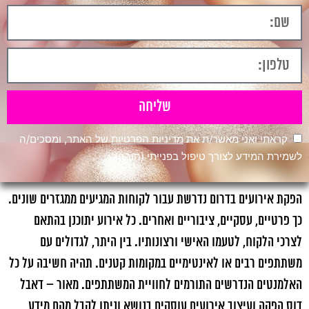
שליחה
קראתי ואני מאשר/ת את
מדיניות הפרטיות
של האתר, ומסכים/ה
לשמירת המידע לצורך טיפול בפנייתי (חובה)
הפקת אירועים בדרום נדרשת עבור לקוחות המגיעים ממגזרים שונים.
כך פרטיים, עסקיים, ציבוריים ואחרים. כל אירוע יתוכנן בהתאם
לצרכי הלקוח, לטעמו האישי ורצונותיו. בין היתר, לגדולים עם
משתתפים רבים או לאינטימיים במקומות קטנים. תהיה חשיבה על כל
האלמנטים הנדרשים התורמים לחוויית המשתתפים. מאור – דאבל
דוס הפקה ועיצוב אירועים עוסקים בנושא וניתן לקבל מהם מידע