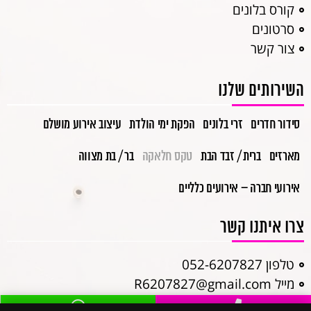
קורס בלונים
סרטונים
צור קשר
השירותים שלנו
סידור חדרים
זרי בלונים
הפקת ימי הולדת
עיצוב אירוע מושלם
מארזים
ברית / זבד הבת
טקס חלאקה
בר / בת מצווה
אירועי חברה – אירועים כלליים
צרו איתנו קשר
טלפון 052-6207827
מייל R6207827@gmail.com