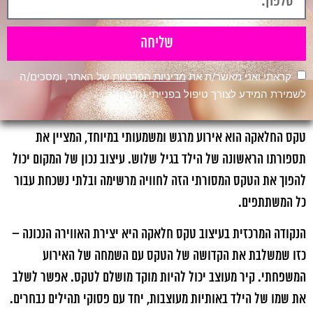
שליחה
קראתי ואני מאשר/ת את
מדיניות הפרטיות
של האתר, ומסכים/ה
לשמירת המידע לצורך טיפול בפנייתי (חובה)
טקס החלאקה הוא אירוע מרגש ומשמעותי במיוחד, המציין את
תספורתו הראשונה של הילד בגיל שלוש. עיצוב נכון של המקום יכול
להפוך את הטקס המסורתי הזה לחוויה מרשימה ובלתי נשכחת עבור
כל המשתתפים.
הנקודה המרכזית בעיצוב טקס חלאקה היא יצירת האווירה הנכונה –
כזו שמשלבת את הקדושה של הטקס עם השמחה של האירוע
המשפחתי. קיר מעוצב יכול להיות מוקד מושלם לטקס. אפשר לשלב
את שמו של הילד באותיות מעוצבות, יחד עם פסוקי תהילים נבחרים.