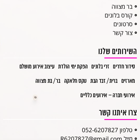
בר מצווה
קורס בלונים
סרטונים
צור קשר
השירותים שלנו
סידור חדרים
זרי בלונים
הפקת ימי הולדת
עיצוב אירוע מושלם
מארזים
ברית / זבד הבת
טקס חלאקה
בר / בת מצווה
אירועי חברה – אירועים כלליים
צרו איתנו קשר
טלפון 052-6207827
מייל R6207827@gmail.com