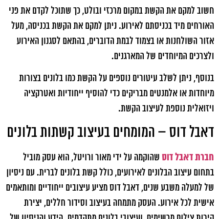
חשוב למקם את הקשת במקום מרכזי ובולט, כך שתוכל לקדם את פני
האורחים מיד בכניסתם לאירוע. ניתן למקם את הקשת בכניסה, מעל
אזור השולחנות או בצמוד לבמת הדוברים, בהתאם לסגנון האירוע
ולצרכים המיוחדים של המארגנים.
בנוסף, ניתן לשלב עיטורים נוספים על הקשת כמו בלונים בצורות
מיוחדות או אלמנטים מבריקים כדי להוסיף ייחודיות ואטרקציה
ויזואלית נוספת לעיצוב הקשת.
דאבל דוס – המומחים בעיצוב קשתות בלונים
חברת דאבל דוס
שהוקמה על ידי מאור ורויטל, הוא עסק מוביל
בתחום עיצוב הבלונים לאירועים, כולל קשת בלונים לברית. עם ניסיון
של למעלה משבע שנים, דאבל דוס מציע עיצובים ייחודיים ומותאמים
אישית לכל אירוע. העסק מתמחה בעיצוב וסידור חללים, יצירת
קירות צילום מרשימים, ועיצובי בלונים מתקדמים. הידע והניסיון של