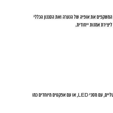
 המשקפים את אופיה של הנערה ואת הסגנון הכללי
ליצירת אמנות ייחודית.
בשנים האחרונות, קיר צילום בת מצווה עבר שדרוג והפך לאלמנט עיצובי מתקדם ביותר. כיום, ניתן לראות קירות בעיצובים דיגיטליים, עם מסכי LED, או עם אפקטים מיוחדים כמו